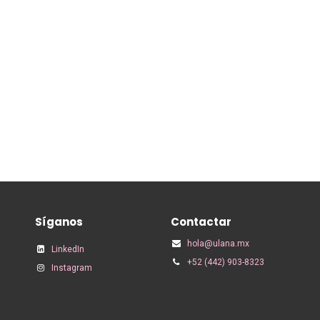
Síganos
Contactar
hola@ulana.mx
LinkedIn
+52 (442) 903-8323
Instagram