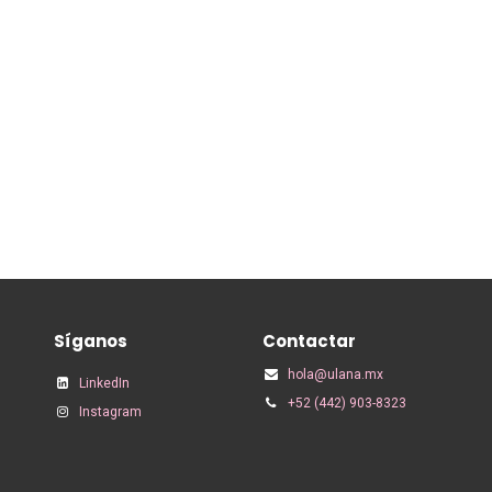
Síganos
Contactar
hola@ulana.mx
LinkedIn
+52 (442) 903-8323
Instagram