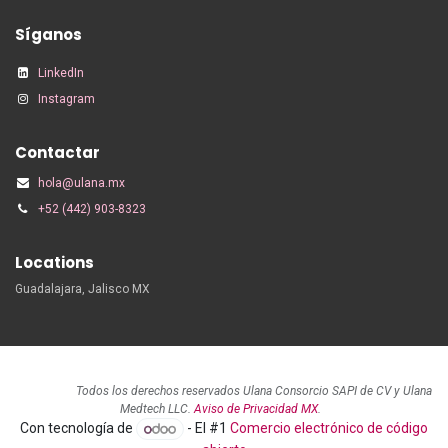
Síganos
LinkedIn
Instagram
Contactar
hola@ulana.mx
+52 (442) 903-8323
Locations
Guadalajara, Jalisco MX
Todos los derechos reservados Ulana Consorcio SAPI de CV y Ulana
Medtech LLC.
Aviso de Privacidad MX
.
Con tecnología de
- El #1
Comercio electrónico de código