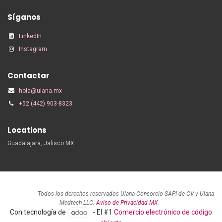
Síganos
LinkedIn
Instagram
Contactar
hola@ulana.mx
+52 (442) 903-8323
Locations
Guadalajara, Jalisco MX
Todos los derechos reservados Ulana Consorcio SAPI de CV y Ulana
Medtech LLC.
Aviso de Privacidad MX
.
Con tecnología de
- El #1
Comercio electrónico de código