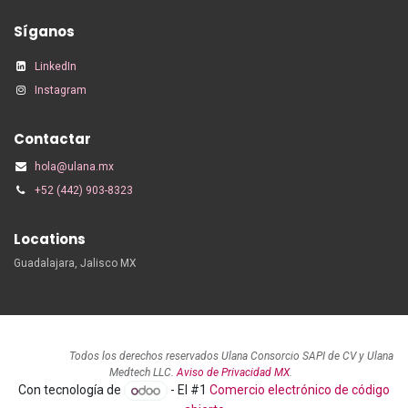
Síganos
LinkedIn
Instagram
Contactar
hola@ulana.mx
+52 (442) 903-8323
Locations
Guadalajara, Jalisco MX
Todos los derechos reservados Ulana Consorcio SAPI de CV y Ulana
Medtech LLC.
Aviso de Privacidad MX
.
Con tecnología de
- El #1
Comercio electrónico de código