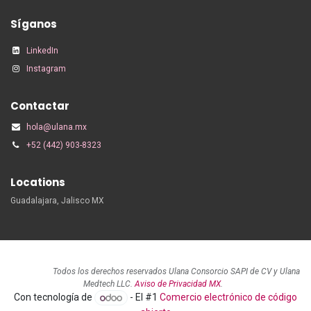
Síganos
LinkedIn
Instagram
Contactar
hola@ulana.mx
+52 (442) 903-8323
Locations
Guadalajara, Jalisco MX
Todos los derechos reservados Ulana Consorcio SAPI de CV y Ulana
Medtech LLC.
Aviso de Privacidad MX
.
Con tecnología de
- El #1
Comercio electrónico de código