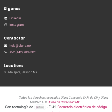
Síganos
LinkedIn
Instagram
Contactar
hola@ulana.mx
+52 (442) 903-8323
Locations
Guadalajara, Jalisco MX
Todos los derechos reservados Ulana Consorcio SAPI de CV y Ulana
Medtech LLC.
Aviso de Privacidad MX
.
Con tecnología de
- El #1
Comercio electrónico de código