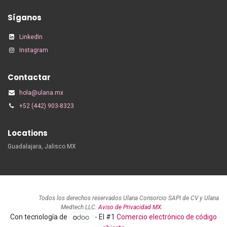
Síganos
LinkedIn
Instagram
Contactar
hola@ulana.mx
+52 (442) 903-8323
Locations
Guadalajara, Jalisco MX
Todos los derechos reservados Ulana Consorcio SAPI de CV y Ulana
Medtech LLC.
Aviso de Privacidad MX
.
Con tecnología de
- El #1
Comercio electrónico de código